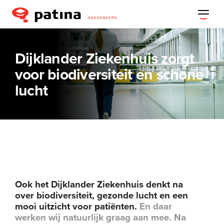
Dijklander Ziekenhuis zorgt
voor biodiversiteit en schone
lucht
Ook het Dijklander Ziekenhuis denkt na
over biodiversiteit, gezonde lucht en een
mooi uitzicht voor patiënten.
En daar
werken wij natuurlijk graag aan mee. Na