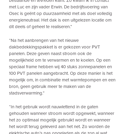
bestaande en tevreden klant. Zo kwam ik in contact
met Luc en zijn vader Erwin. De bedrijfsvoering van
Osec is geënt op duurzaamheid met als doel volledig
energieneutraal. Het dak is een uitgelezen locatie om
dit deels of geheel te realiseren.”
“Na het aanbrengen van het nieuwe
dakbedekkingspakket is er gekozen voor PVT
panelen. Deze geven naast stroom ook de
mogelijkheid om te verwarmen en te koelen. Op een
speciaal frame hebben wij 40 stuks zonnepanelen en
100 PVT panelen aangebracht. Op deze manier is het
mogelijk om, in combinatie met warmtepompen en een
bron, geen gebruik meer te maken van de
stadsverwarming.”
“In het gebruik wordt nauwlettend in de gaten
gehouden wanneer stroom wordt opgewekt, wanneer
het zo optimaal mogelijk gebruikt wordt en wanneer
het wordt terug geleverd aan het net. Zo worden de
elektrische auto’s pas opgeladen als de zon al wat