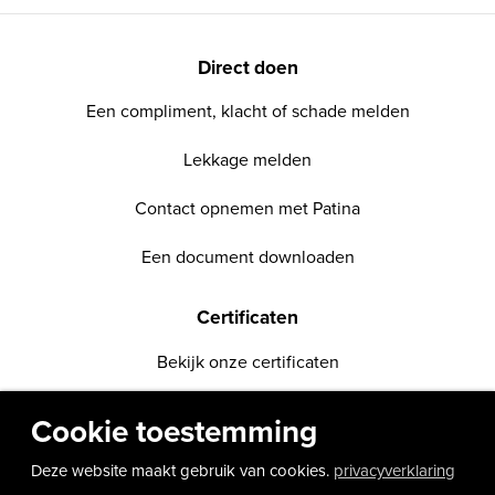
Direct doen
Een compliment, klacht of schade melden
Lekkage melden
Contact opnemen met Patina
Een document downloaden
Certificaten
Bekijk onze certificaten
Contact en bezoek
Cookie toestemming
088 – 225 72 00
Deze website maakt gebruik van cookies.
privacyverklaring
info@patina.nl